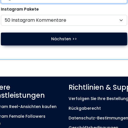
Instagram
Pakete
Nächsten >>
ere
Richtlinien & Sup
nstleistungen
Verfolgen Sie Ihre Bestellun
ram Reel-Ansichten kaufen
Rückgaberecht
ram Female Followers
Datenschutz-Bestimmunge
n
Geschäftsbedingungen