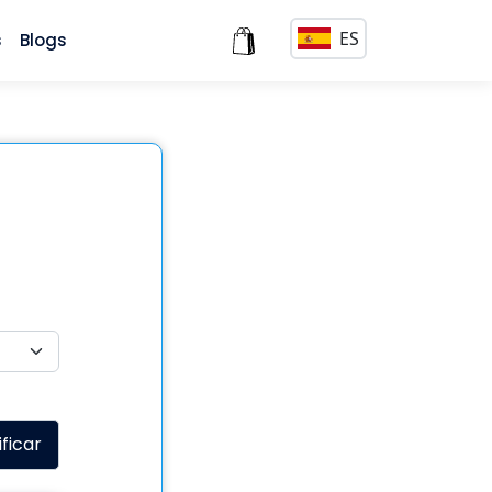
ES
s
Blogs
ificar