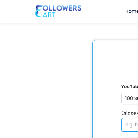
Hom
YouTu
Enlace 