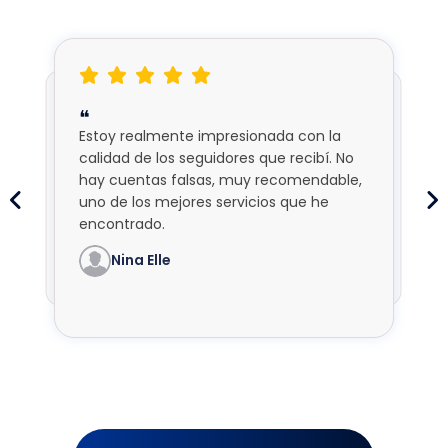
❝
❝
Estoy realmente impresionada con la
FollowersCart realmente ayudó a que
calidad de los seguidores que recibí. No
mis videos de TikTok crecieran. El
hay cuentas falsas, muy recomendable,
proceso de compra fue fácil y el equipo
de soporte muy útil.
uno de los mejores servicios que he
Sarah
Michael Jr.
encontrado.
James
Emma
David
Olivia
Lucas
Nina Elle
Chloe
Kimberly