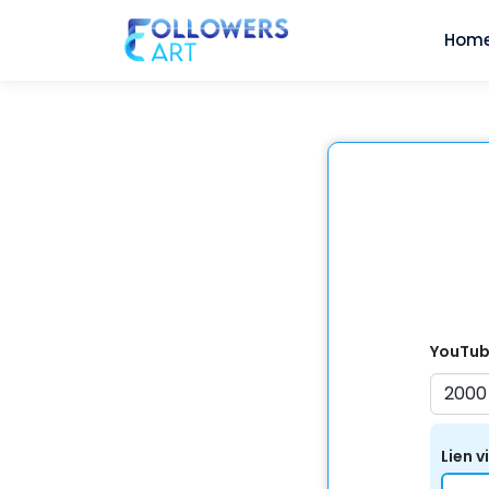
Hom
YouTu
Lien 