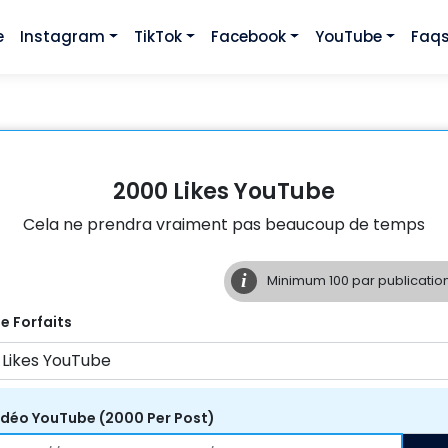
e
Instagram
TikTok
Facebook
YouTube
Faq
2000 Likes YouTube
Cela ne prendra vraiment pas beaucoup de temps
i
Minimum
100
par publication
be
Forfaits
vidéo YouTube
(
2000
Per
Post
)