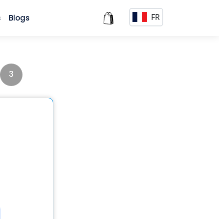
FR
s
Blogs
3