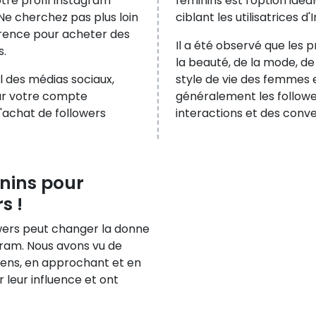
tre profil Instagram
féminins est l'option idé
e cherchez pas plus loin
ciblant les utilisatrices d
érence pour acheter des
Il a été observé que les p
s.
la beauté, de la mode, d
 des médias sociaux,
style de vie des femmes
sur votre compte
généralement les followe
L'achat de followers
interactions et des conve
nins pour
s !
wers peut changer la donne
gram. Nous avons vu de
ens, en approchant et en
ur leur influence et ont