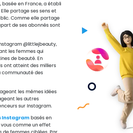
basée en France, a établi
Elle partage ses sens et
ublic. Comme elle partage
upart de ses abonnés sont
stagram @littlejbeauty,
lant les femmes qui
tines de beauté. En
s ont atteint des milliers
 la communauté des
tageant les mêmes idées
urageant les autres
uenceurs sur Instagram.
s Instagram
basés en
r vous comme un effet
us de femmes ciblées. Par