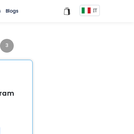
IT
s
Blogs
3
gram