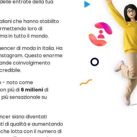
elle entrate della tua
aliani che hanno stabilito
rmettendo loro di
ma in tutto il mondo.
uencer di moda in Italia. Ha
u Instagram. Questo enorme
grande coinvolgimento
redibile.
co - noto come
on più di
6 milioni
di
o più sensazionale su
encer siano diventati
i di qualità e aumentando
e che lotta con il numero di