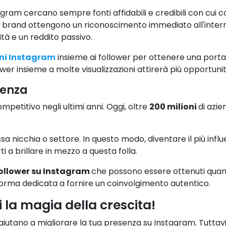
stagram cercano sempre fonti affidabili e credibili con cui
 brand ottengono un riconoscimento immediato all'interno d
tà e un reddito passivo.
ni Instagram
insieme ai follower per ottenere una portat
er insieme a molte visualizzazioni attirerà più opportunit
renza
etitivo negli ultimi anni. Oggi, oltre
200 milioni
di azi
 nicchia o settore. In questo modo, diventare il più influent
 a brillare in mezzo a questa folla.
follower su Instagram
che possono essere ottenuti quando i
forma dedicata a fornire un coinvolgimento autentico.
 la magia della crescita!
i aiutano a migliorare la tua presenza su Instagram. Tuttavia