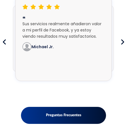
❝
❝
Sus servicios realmente añadieron valor
No estaba segura de invertir en los
a mi perfil de Facebook, y ya estoy
servicios de FollowersCart, pero estoy
viendo resultados muy satisfactorios.
satisfecha con la calidad y el impulso
que dieron a mis perfiles sociales.
Michael Jr.
Sarah
Emma
David
Olivia
Lucas
James
Chloe
Nina Elle
Kimberly
Preguntas Frecuentes