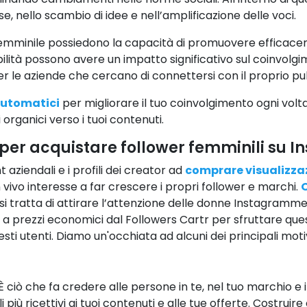
e, nello scambio di idee e nell’amplificazione delle voci.
femminile possiedono la capacità di promuovere efficaceme
bilità possono avere un impatto significativo sul coinvolgi
er le aziende che cercano di connettersi con il proprio pu
Automatici
per migliorare il tuo coinvolgimento ogni volta
i organici verso i tuoi contenuti.
i per acquistare follower femminili su I
 aziendali e i profili dei creator ad
comprare visualizza
vivo interesse a far crescere i propri follower e marchi.
O
i tratta di attirare l’attenzione delle donne Instagrammer 
m a prezzi economici dal Followers Cartr per sfruttare q
sti utenti. Diamo un'occhiata ad alcuni dei principali moti
. È ciò che fa credere alle persone in te, nel tuo marchio e 
li più ricettivi ai tuoi contenuti e alle tue offerte. Costrui