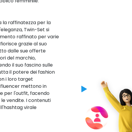
bblico femminile:
 la raffinatezza per la
eleganza, Twin-Set si
amento raffinato per varie
fiorisce grazie al suo
to dalle sue offerte
tori del marchio,
ndo il suo fascino sulle
tta il potere dei fashion
n i loro target
influencer mettono in
ee per l'outfit, facendo
e vendite. I contenuti
ll'hashtag virale