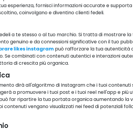
a esperienza, fornisci informazioni accurate e supporta 
coltino, coinvolgano e diventino clienti fedeli.
edeli a te stesso o al tuo marchio. Si tratta di mostrare la t
mento genuino e da connessioni significative con il tuo pu
rare likes instagram
può rafforzare la tua autenticità d
. Se combinati con contenuti autentici e interazioni auten
oria di crescita più organica.
ica
to dirà all'algoritmo di Instagram che i tuoi contenuti s
ggerà a promuovere i tuoi post e i tuoi reel nell'app e più 
 può far ripartire la tua portata organica aumentando la vis
oi contenuti vengano visualizzati nei feed di potenziali fo
hio