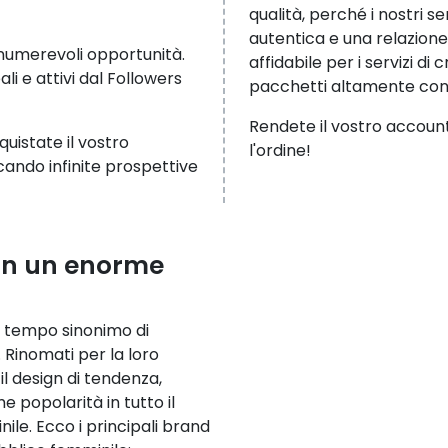
qualità, perché i nostri 
autentica e una relazione
nnumerevoli opportunità.
affidabile per i servizi di
i e attivi dal Followers
pacchetti altamente conv
Rendete il vostro account v
uistate il vostro
l'ordine!
ando infinite prospettive
 con un enorme
da tempo sinonimo di
 Rinomati per la loro
 il design di tendenza,
popolarità in tutto il
ile. Ecco i principali brand