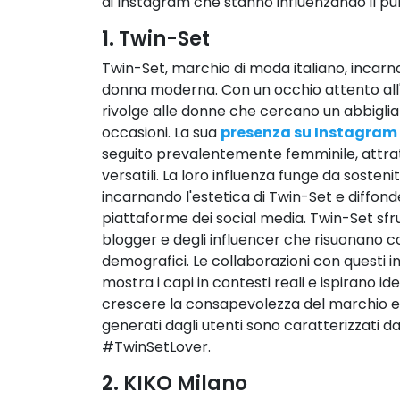
di Instagram che stanno influenzando il pu
1. Twin-Set
Twin-Set, marchio di moda italiano, incarna
donna moderna. Con un occhio attento all'
rivolge alle donne che cercano un abbigli
occasioni. La sua
presenza su Instagram
seguito prevalentemente femminile, attrat
versatili. La loro influenza funge da sosteni
incarnando l'estetica di Twin-Set e diffonde
piattaforme dei social media. Twin-Set sfru
blogger e degli influencer che risuonano co
demografici. Le collaborazioni con questi 
mostra i capi in contesti reali e ispirano id
crescere la consapevolezza del marchio e l
generati dagli utenti sono caratterizzati da
#TwinSetLover.
2. KIKO Milano