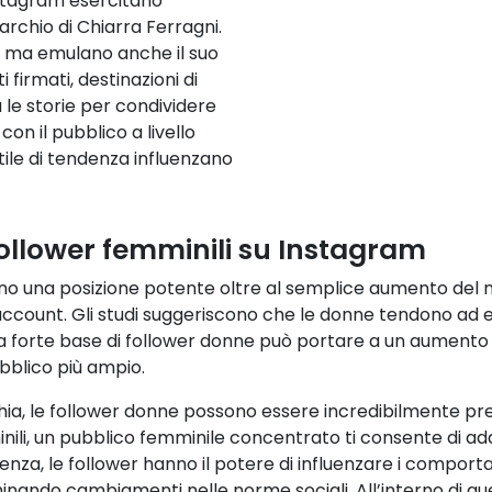
nstagram esercitano
marchio di Chiarra Ferragni.
i, ma emulano anche il suo
i firmati, destinazioni di
a le storie per condividere
on il pubblico a livello
tile di tendenza influenzano
follower femminili su Instagram
no una posizione potente oltre al semplice aumento del nu
 account. Gli studi suggeriscono che le donne tendono ad e
forte base di follower donne può portare a un aumento 
ubblico più ampio.
hia, le follower donne possono essere incredibilmente pre
inili, un pubblico femminile concentrato ti consente di ad
ndenza, le follower hanno il potere di influenzare i compo
ando cambiamenti nelle norme sociali. All’interno di que